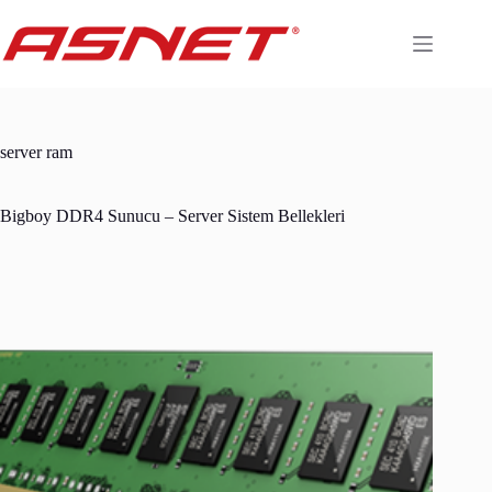
Skip
to
content
server ram
Bigboy DDR4 Sunucu – Server Sistem Bellekleri