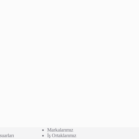
Markalarımız
uarları
İş Ortaklarımız