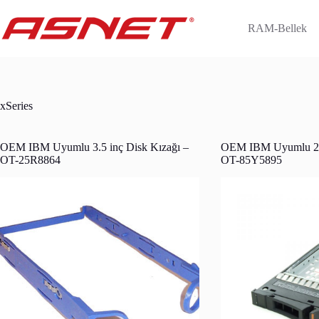
Skip
to
RAM-Bellek
content
xSeries
OEM IBM Uyumlu 3.5 inç Disk Kızağı –
OEM IBM Uyumlu 2.5
OT-25R8864
OT-85Y5895