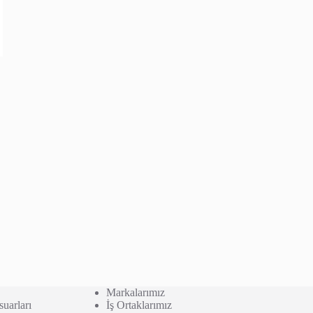
Markalarımız
uarları
İş Ortaklarımız