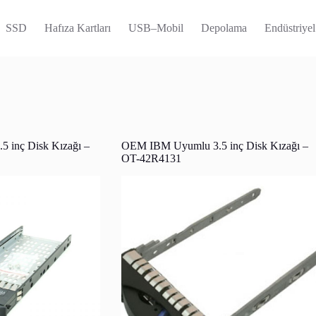
SSD
Hafıza Kartları
USB–Mobil
Depolama
Endüstriyel
 inç Disk Kızağı –
OEM IBM Uyumlu 3.5 inç Disk Kızağı –
OT-42R4131