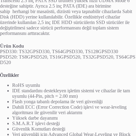
Transcend 2.5 inç PATA SSD ürünleri yüksek hızlı UDMA Mode 6
desteğine sahiptir. Ayrıca 2.5 inç PATA (IDE) ara birimine
sahip herhangi bir masaüstü, dizüstü veya taşınabilir cihazlarda Sabit
Disk (HDD) yerine kullanılabilir. Özellikle endüstriyel cihazlar
üzerinde kullanılan 2,5 inç IDE HDD sürücülerin SSD sürücüler ile
değiştirilmesi sadece sürücü performansını değil toplam sistem
performansını arttıracaktır.
Ürün Kodu
PSD330: TS32GPSD330, TS64GPSD330, TS128GPSD330
PSD520: TS8GPSD520, TS16GPSD520, TS32GPSD520, TS64GPS
D520
Özellikler
RoHS uyumlu
IDE standardını destekleyen işletim sistemi ve cihazlar ile tam
uyumlu (44-Pin, pitch = 2.00 mm)
Flash yonga tabanlı depolama ile veri güvenliği
Dahili ECC (Error Correction Code) işlevi ve wear-leveling
algoritması ile güvenilir veri aktarımı
Yüksek darbe dayanımı
S.M.A.R.T işlevi desteği
Güvenlik Komutları desteği
Veri güvenliği için Advanced Global Wear-Leveling ve Block