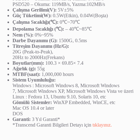
PSD520 – Okuma: 119MB/s, Yazma:102MB/s
Çalışma Gerilimi(V):
5V±5%
Güç Tüketimi(W):
0.5W(Etkin), 0.04W(Boşta)
Çalışma Sıcaklığı(℃):
0℃~70℃
Depolama Sıcaklığı (℃):
– 40℃~85℃
Nem (%):
0%~95%
Darbe Dayanımı (G):
1500G, 0.5ms
Titreşim Dayanımı (Hz/G):
20G (Peak-to-Peak),
20Hz to 2000Hz(Frekans)
Boyutlar(mm):
100.3 × 69.85× 7.4
Ağırlık (g):
55g
MTBF(saat):
1,000,000 hours
Sistem Uyumluluğu:
Windows : Microsoft Windows 8, Microsoft Windows
7, Microsoft Windows XP, Microsoft Windows Vista ve üzeri
Linux : Fedora 13, Ubuntu 9.10, Solaris 10, etc
Gömülü Sistemler:
WinXP Embedded, WinCE, etc
Mac OS 10.4 or later
DOS
Garanti:
3 Yıl Garanti*
*Transcend Garanti Bilgileri Detayı için
tıklayınız.