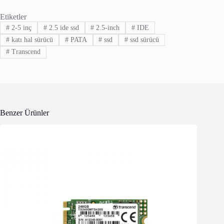
Etiketler
#
2-5 inç
#
2.5 ide ssd
#
2.5-inch
#
IDE
#
katı hal sürücü
#
PATA
#
ssd
#
ssd sürücü
#
Transcend
Benzer Ürünler