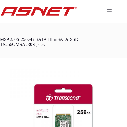
Skip
to
content
MSA230S-256GB-SATA-III-mSATA-SSD-
TS256GMSA230S-pack