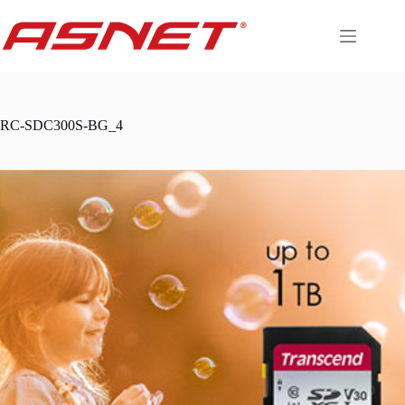
Skip
to
content
RC-SDC300S-BG_4