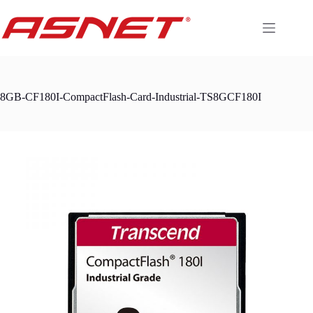
Skip
to
content
8GB-CF180I-CompactFlash-Card-Industrial-TS8GCF180I