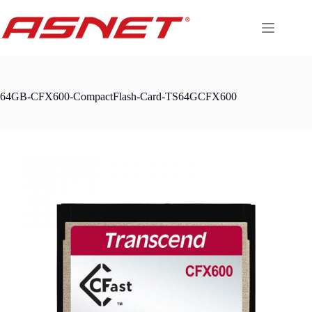
Skip
to
content
64GB-CFX600-CompactFlash-Card-TS64GCFX600