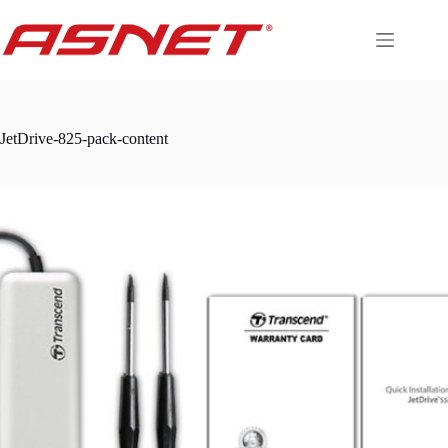
Skip
to
content
JetDrive-825-pack-content