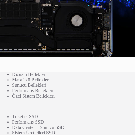
Dizüstü Bellekleri
Masaüstü Bellekleri
Sunucu Bellekleri
Performans Bellekleri
Özel Sistem Bellekleri
Tüketici SSD
Performans SSD
Data Center – Sunucu SSD
Sistem Üreticileri SSD