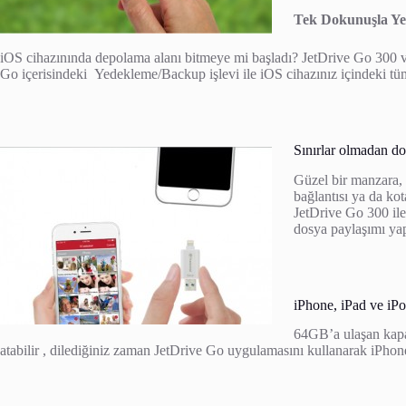
Tek Dokunuşla Y
iOS cihazınında depolama alanı bitmeye mi başladı? JetDrive Go 300 
Go içerisindeki Yedekleme/Backup işlevi ile iOS cihazınız içindeki tüm 
Sınırlar olmadan d
Güzel bir manzara, 
bağlantısı ya da ko
JetDrive Go 300 ile 
dosya paylaşımı yap
iPhone, iPad ve iP
64GB’a ulaşan kapas
atabilir , dilediğiniz zaman JetDrive Go uygulamasını kullanarak iPhone