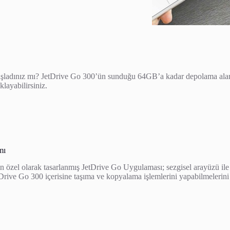
başladınız mı? JetDrive Go 300’ün sunduğu 64GB’a kadar depolama ala
layabilirsiniz.
mı
n özel olarak tasarlanmış JetDrive Go Uygulaması; sezgisel arayüzü ile k
Drive Go 300 içerisine taşıma ve kopyalama işlemlerini yapabilmelerini 