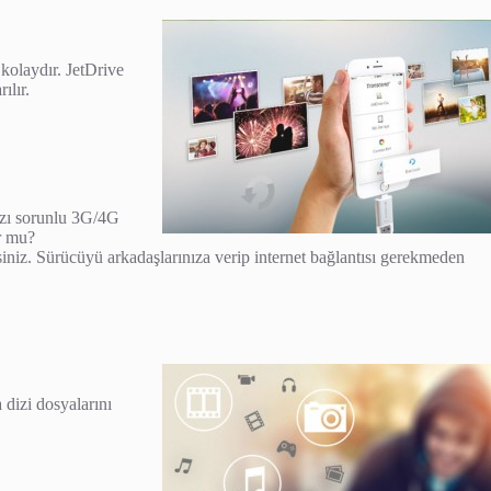
kolaydır. JetDrive
ılır.
nızı sorunlu 3G/4G
or mu?
rsiniz. Sürücüyü arkadaşlarınıza verip internet bağlantısı gerekmeden
 dizi dosyalarını