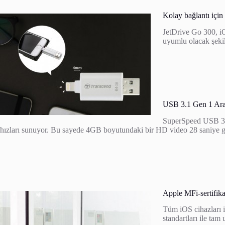
Kolay bağlantı için 
JetDrive Go 300, iO
uyumlu olacak şekil
USB 3.1 Gen 1 Arayü
SuperSpeed USB 3.1
hızları sunuyor. Bu sayede 4GB boyutundaki bir HD video 28 saniye gibi
Apple MFi-sertifika
Tüm iOS cihazları 
standartları ile ta