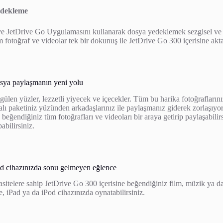
edekleme
ve JetDrive Go Uygulamasını kullanarak dosya yedeklemek sezgisel ve 
fotoğraf ve videolar tek bir dokunuş ile JetDrive Go 300 içerisine aktar
osya paylaşmanın yeni yolu
gülen yüzler, lezzetli yiyecek ve içecekler. Tüm bu harika fotoğrafları
talı paketiniz yüzünden arkadaşlarınız ile paylaşmanız giderek zorlaşıy
beğendiğiniz tüm fotoğrafları ve videoları bir araya getirip paylaşabili
abilirsiniz.
od cihazınızda sonu gelmeyen eğlence
itelere sahip JetDrive Go 300 içerisine beğendiğiniz film, müzik ya da
, iPad ya da iPod cihazınızda oynatabilirsiniz.