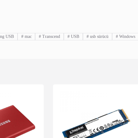
ing USB
#
mac
#
Transcend
#
USB
#
usb sürücü
#
Windows