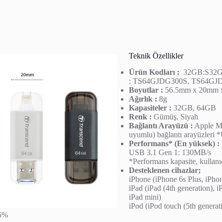
Teknik Özellikler
Ürün Kodları :
32GB:S32G
: TS64GJDG300S, TS64GJ
Boyutlar :
56.5mm x 20mm 
Ağırlık :
8g
Kapasiteler :
32GB, 64GB
Renk :
Gümüş, Siyah
Bağlantı Arayüzü :
Apple MF
uyumlu) bağlantı arayüzleri *
Performans* (En yüksek) :
USB 3.1 Gen 1: 130MB/s
*Performans kapasite, kullanı
Desteklenen cihazlar;
iPhone (iPhone 6s Plus, iPhon
iPad (iPad (4th generation), i
iPad mini)
iPod (iPod touch (5th generat
±5%