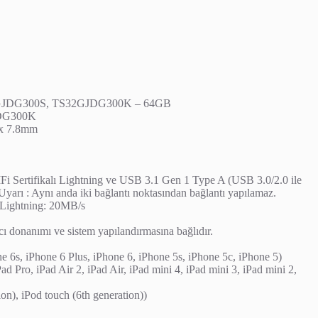
JDG300S, TS32GJDG300K – 64GB
DG300K
x 7.8mm
i Sertifikalı Lightning ve USB 3.1 Gen 1 Type A (USB 3.0/2.0 ile
Uyarı : Aynı anda iki bağlantı noktasından bağlantı yapılamaz.
Lightning: 20MB/s
cı donanımı ve sistem yapılandırmasına bağlıdır.
e 6s, iPhone 6 Plus, iPhone 6, iPhone 5s, iPhone 5c, iPhone 5)
Pad Pro, iPad Air 2, iPad Air, iPad mini 4, iPad mini 3, iPad mini 2,
ion), iPod touch (6th generation))