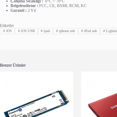
Çalışma Sıcaklığı :
0°C ~ 70°C
Belgelendirme :
FCC, CE, BSMI, RCM, KC
Garanti :
2 Yıl
Etiketler
#
iOS
#
iOS USB
#
ipad
#
iphone usb
#
iPod usb
#
Lightn
Benzer Ürünler