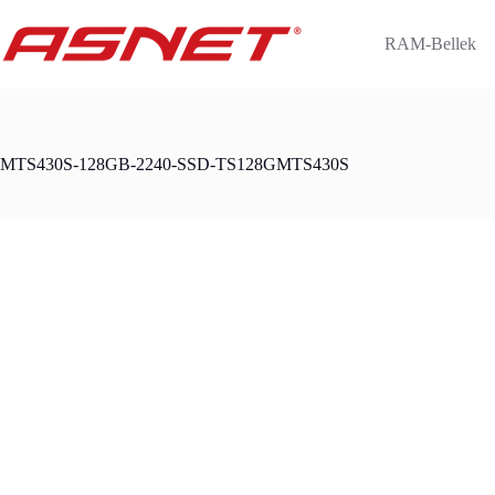
Skip
to
RAM-Bellek
content
MTS430S-128GB-2240-SSD-TS128GMTS430S