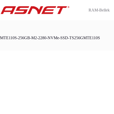
Skip
to
RAM-Bellek
content
MTE110S-256GB-M2-2280-NVMe-SSD-TS256GMTE110S