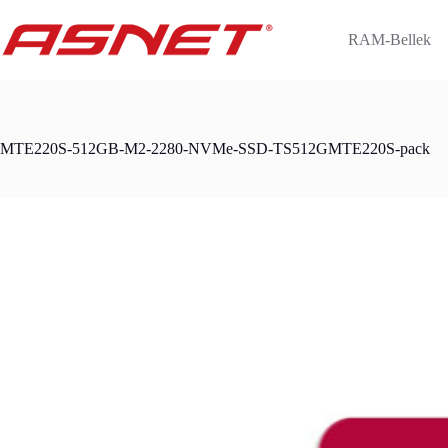
Skip
to
RAM-Bellek
content
MTE220S-512GB-M2-2280-NVMe-SSD-TS512GMTE220S-pack