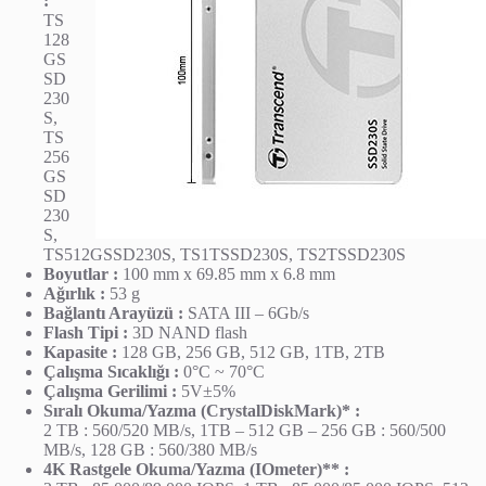
:
TS
128
GS
SD
230
S,
TS
256
GS
SD
230
S,
TS512GSSD230S, TS1TSSD230S, TS2TSSD230S
Boyutlar :
100 mm x 69.85 mm x 6.8 mm
Ağırlık :
53 g
Bağlantı Arayüzü :
SATA III – 6Gb/s
Flash Tipi :
3D NAND flash
Kapasite :
128 GB, 256 GB, 512 GB, 1TB, 2TB
Çalışma Sıcaklığı :
0°C ~ 70°C
Çalışma Gerilimi :
5V±5%
Sıralı Okuma/Yazma (CrystalDiskMark)* :
2 TB : 560/520 MB/s, 1TB – 512 GB – 256 GB : 560/500
MB/s, 128 GB : 560/380 MB/s
4K Rastgele Okuma/Yazma (IOmeter)** :