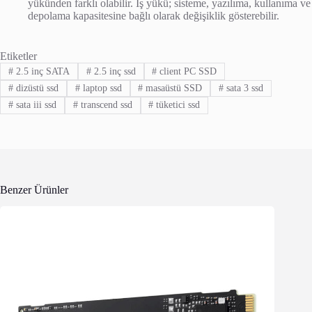
yükünden farklı olabilir. İş yükü; sisteme, yazılıma, kullanıma ve
depolama kapasitesine bağlı olarak değişiklik gösterebilir.
Etiketler
#
2.5 inç SATA
#
2.5 inç ssd
#
client PC SSD
#
dizüstü ssd
#
laptop ssd
#
masaüstü SSD
#
sata 3 ssd
#
sata iii ssd
#
transcend ssd
#
tüketici ssd
Benzer Ürünler