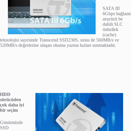
SATA III
6Gbps bağlantı
arayüzü be
dahili SLC
önbellek
(cache)
teknolojisi sayesinde Transcend SSD230S, sırası ile 560MB/s ve
520MB/s değerlerine ulaşan okuma yazma hızları sunmaktadır.
HDD
sürücüden
çok daha iyi
bir seçim
Günümüzde
SSD