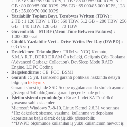
2 TB : 85.000/89.000 IOPS, 1 TB : 85.000/85.000 IOPS, 512
GB : 80.000/85.000 IOPS, 256 GB : 65.000/85.000 IOPS, 128
GB : 35.000/70.000 IOPS
Yazılabilir Toplam Bayt, Terabytes Written (TBW) :
2 TB : 1.120 TBW, 1 TB : 560 TBW, 512 GB – 280 TBW, 256
GB – 140 TBW, 128 GB – 70 TBW
Güvenilirlik – MTBF (Mean Time Between Failures) :
1.000.000 saat
Günlük Yazılabilir Veri – Drive Writes Per Day (DWPD) :
0,3 (5 yıl)
Desteklenen Teknolojiler :
TRIM ve NCQ Komutu,
S.M.A.R.T., DDR3 DRAM Ön belleği, Gelişmiş Çöp Toplama
(Advanced Garbage Collection), DevSleep Modu,RAID
Engine, LDPC Coding
Belgelendirme :
CE, FCC, BSMI
Garanti :
5 yıl. Transcend garanti politikası hakkında detaylı
bilgi için
tıklayınız.
Garanti süresi içinde SSD Scope uygulamasında sürücü aşınma
göstergesi %0 olduğunda garanti geçersiz hale gelir.
İşletim sistemi uyumluluğu :
En az 1 adet SATA sürücü
yuvasına sahip sistemler.
Microsoft Windows 7,-8-10, Linux Kernel 2.6.31 ve sonrası
*Hız değerleri; sisteme, yazılıma, kullanıma ve depolama
kapasitesine bağlı olarak değişiklik gösterebilir.
**DWPD ölçümünde kullanılan iş yükü kullanıcının mevcut iş