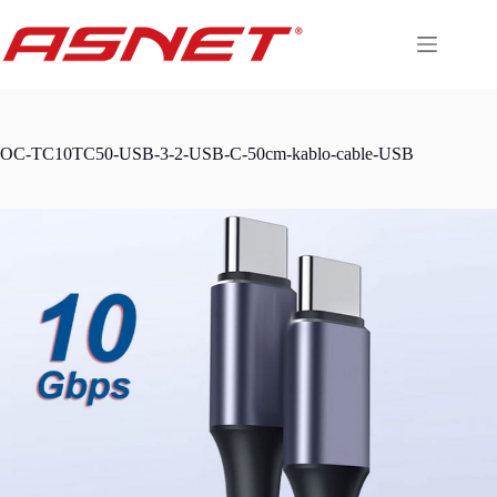
Skip
to
content
OC-TC10TC50-USB-3-2-USB-C-50cm-kablo-cable-USB