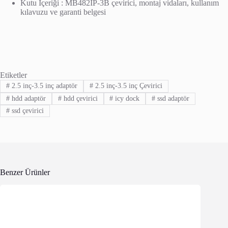
Kutu İçeriği : MB482IP-3B çevirici, montaj vidaları, kullanım
kılavuzu ve garanti belgesi
Etiketler
#
2.5 inç-3.5 inç adaptör
#
2.5 inç-3.5 inç Çevirici
#
hdd adaptör
#
hdd çevirici
#
icy dock
#
ssd adaptör
#
ssd çevirici
Benzer Ürünler