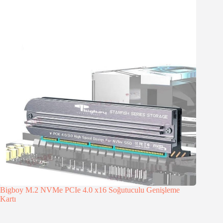
Bigboy M.2 NVMe PCIe 4.0 x16 Soğutuculu Genişleme
Kartı