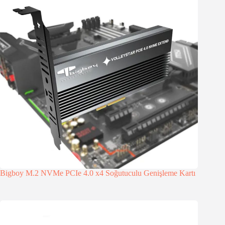
Bigboy M.2 NVMe PCIe 4.0 x4 Soğutuculu Genişleme Kartı