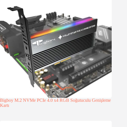
Bigboy M.2 NVMe PCIe 4.0 x4 RGB Soğutuculu Genişleme
Kartı