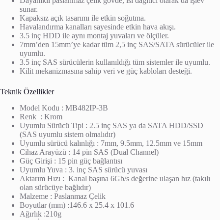
Dayanıklı paslanmaz çelik gövde, ısı dağıtıcı olarak da işlev
sunar.
Kapaksız açık tasarımı ile etkin soğutma.
Havalandırma kanalları sayesinde etkin hava akışı.
3.5 inç HDD ile aynı montaj yuvaları ve ölçüler.
7mm’den 15mm’ye kadar tüm 2,5 inç SAS/SATA sürücüler ile
uyumlu.
3.5 inç SAS sürücülerin kullanıldığı tüm sistemler ile uyumlu.
Kilit mekanizmasına sahip veri ve güç kabloları desteği.
Teknik Özellikler
Model Kodu : MB482IP-3B
Renk : Krom
Uyumlu Sürücü Tipi : 2.5 inç SAS ya da SATA HDD/SSD
(SAS uyumlu sistem olmalıdır)
Uyumlu sürücü kalınlığı : 7mm, 9.5mm, 12.5mm ve 15mm
Cihaz Arayüzü : 14 pin SAS (Dual Channel)
Güç Girişi : 15 pin güç bağlantısı
Uyumlu Yuva : 3. inç SAS sürücü yuvası
Aktarım Hızı : Kanal başına 6Gb/s değerine ulaşan hız (takılı
olan sürücüye bağlıdır)
Malzeme : Paslanmaz Çelik
Boyutlar (mm) :146.6 x 25.4 x 101.6
Ağırlık :210g