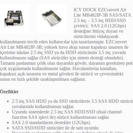
ICY DOCK EZConvert Air
Lite MB482IP-3B SAS/SATA
2.5 inç – 3.5 inç HDD/SSD
çevirici; SAS 2.0 (12Gbps)
desteğine ihtiyaç duyan ve
sürücülerini vidalayarak
kullanılmasını tercih eden kullanıcılar için tasarlanmıştır. EZConvert
Air Lite MB482IP-3B; yüksek hava akışı sunan kapaksız tasarımı ile
içerisine takılan 2.5 inç SSD ya da HDD sürücünün 3,5 inç yuvada
kullanılmasını sağlar (SAS sürücüler için sistem desteği olmalıdır).
Tamamı paslanmaz çelik olan dayanıklı gövde, dayanım gerektiren pek
çok uygulamada kullanılmasını sağlar. Havalandırma kanalları,
kapaksız açık tasarımı ve metal gövdesi ile sürücü ve çevresindeki
ısının en hızlı şekilde uzaklaştırılması sağlanır.
Özellikler
2.5 inç SAS HDD ya da SSD sürücülerin 3.5 SAS HDD sürücü
yuvalarında kullanılmasını sağlar.
Uyumlu sistemlerde 2.5 inç SAS HDD/SSD (dual channel
function SAS işlevi ile) sürücü kullanılmasını sağlar.
SAS 2.0 standartlarını destekler (12Gbps)
SATA SSD/HDD sürücüler ile de tam uyumlu