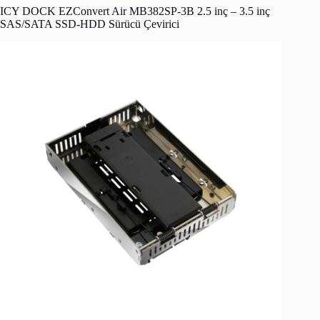
ICY DOCK EZConvert Air MB382SP-3B 2.5 inç – 3.5 inç
SAS/SATA SSD-HDD Sürücü Çevirici