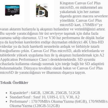
Kingston Canvas Go! Plus
microSD, en mükemmel anı
yakalamak için her zaman
dışarıda gezen macera severlere
yöneliktir. Canvas Go! Plus
microSD kart, 170MB/s¹’ye
varan aktarım hızlarıyla iş akışınızı hızlandırır ve verimliliğinizi artırır.
Bu sayede yaratıcılığınızı bir üst seviyeye taşımak için daha fazla
zamana sahip olursunuz. U3 ve V30 hız performansı ile düşük hızlar
ya da kaybolan karelerden endişe duymadan etkileyici 4K Ultra-HD
videolar ya da hızlı hareketli nesnelerin ardışık ve birbiriyle tutarlı
fotoğraflarını çekin. Canvas Go! Plus microSD, akıllı telefonlarda ve
tabletlerde yüksek uygulama hızı ile iş akışınızı hızlandırmak için A2
Application Performance Class’ı desteklemektedir. SD uyumlu
cihazlarla kullanma olanağı sunmak için isteğe bağlı bir SD adaptörü
bulunmaktadır. Dünyaya tuvaliniz olarak bakın ve Canvas Go! Plus
microSD ile yaratıcılığınızı ve ilhamınızı dışarıya taşıyın.
Teknik Özellikler
Kapasiteler³ : 64GB, 128GB, 256GB, 512GB
Standart/Sınıf : Sınıf 10, UHS-I, U3, V30, A2
Performans¹ : 170/70MB/s Okuma/Yazma (64GB), 170/90MB/s
Okuma/Yazma (128GB-512GB)