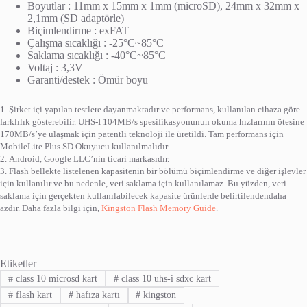
Boyutlar : 11mm x 15mm x 1mm (microSD), 24mm x 32mm x
2,1mm (SD adaptörle)
Biçimlendirme : exFAT
Çalışma sıcaklığı : -25°C~85°C
Saklama sıcaklığı : -40°C~85°C
Voltaj : 3,3V
Garanti/destek : Ömür boyu
1. Şirket içi yapılan testlere dayanmaktadır ve performans, kullanılan cihaza göre
farklılık gösterebilir. UHS-I 104MB/s spesifikasyonunun okuma hızlarının ötesine
170MB/s’ye ulaşmak için patentli teknoloji ile üretildi. Tam performans için
MobileLite Plus SD Okuyucu kullanılmalıdır.
2. Android, Google LLC’nin ticari markasıdır.
3. Flash bellekte listelenen kapasitenin bir bölümü biçimlendirme ve diğer işlevler
için kullanılır ve bu nedenle, veri saklama için kullanılamaz. Bu yüzden, veri
saklama için gerçekten kullanılabilecek kapasite ürünlerde belirtilendendaha
azdır. Daha fazla bilgi için,
Kingston Flash Memory Guide
.
Etiketler
#
class 10 microsd kart
#
class 10 uhs-i sdxc kart
#
flash kart
#
hafıza kartı
#
kingston