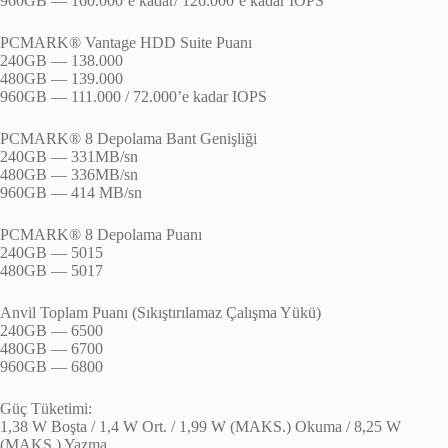
960GB — 160.000’e kadar/ 126.000’e kadar IOPS
PCMARK® Vantage HDD Suite Puanı
240GB — 138.000
480GB — 139.000
960GB — 111.000 / 72.000’e kadar IOPS
PCMARK® 8 Depolama Bant Genişliği
240GB — 331MB/sn
480GB — 336MB/sn
960GB — 414 MB/sn
PCMARK® 8 Depolama Puanı
240GB — 5015
480GB — 5017
Anvil Toplam Puanı (Sıkıştırılamaz Çalışma Yükü)
240GB — 6500
480GB — 6700
960GB — 6800
Güç Tüketimi:
1,38 W Boşta / 1,4 W Ort. / 1,99 W (MAKS.) Okuma / 8,25 W
(MAKS.) Yazma