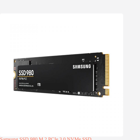
Samsung SSD 980 M.2 PCIe 3.0 NVMe SSD