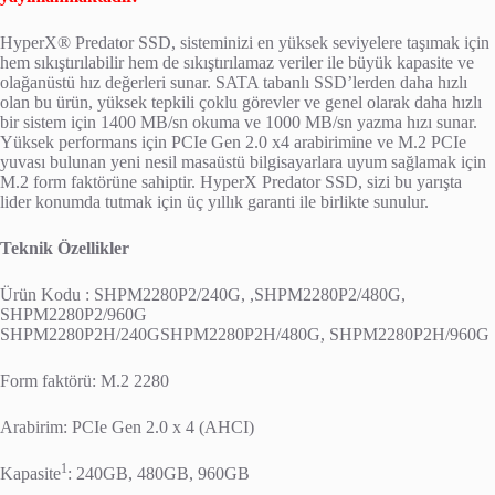
HyperX® Predator SSD, sisteminizi en yüksek seviyelere taşımak için
hem sıkıştırılabilir hem de sıkıştırılamaz veriler ile büyük kapasite ve
olağanüstü hız değerleri sunar. SATA tabanlı SSD’lerden daha hızlı
olan bu ürün, yüksek tepkili çoklu görevler ve genel olarak daha hızlı
bir sistem için 1400 MB/sn okuma ve 1000 MB/sn yazma hızı sunar.
Yüksek performans için PCIe Gen 2.0 x4 arabirimine ve M.2 PCIe
yuvası bulunan yeni nesil masaüstü bilgisayarlara uyum sağlamak için
M.2 form faktörüne sahiptir. HyperX Predator SSD, sizi bu yarışta
lider konumda tutmak için üç yıllık garanti ile birlikte sunulur.
Teknik Özellikler
Ürün Kodu : SHPM2280P2/240G, ,SHPM2280P2/480G,
SHPM2280P2/960G
SHPM2280P2H/240GSHPM2280P2H/480G, SHPM2280P2H/960G
Form faktörü: M.2 2280
Arabirim: PCIe Gen 2.0 x 4 (AHCI)
1
Kapasite
: 240GB, 480GB, 960GB