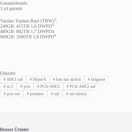
Garanti/destek:
3 yıl garanti
3
Yazılan Toplam Bayt (TBW)
:
4
240GB: 415TB 1,6 DWPD
480GB: 882TB 1,7 DWPD4
4
960GB: 1600TB 1,8 DWPD
Etiketler
#
AHCI ssd
#
HyperX
#
katı hal sürücü
#
kingston
#
m.2
#
pcie
#
PCIe AHCI
#
PCIe AHCI ssd
#
pcie ssd
#
predator
#
ssd
#
ssd sürücü
Benzer Ürünler