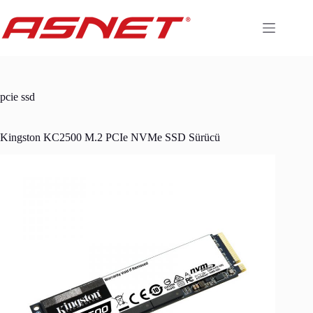
Skip
to
content
pcie ssd
Kingston KC2500 M.2 PCIe NVMe SSD Sürücü