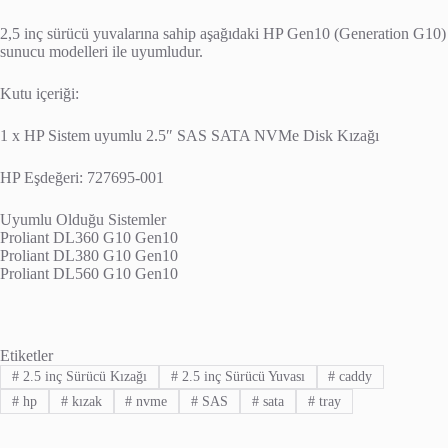
2,5 inç sürücü yuvalarına sahip aşağıdaki HP Gen10 (Generation G10)
sunucu modelleri ile uyumludur.
Kutu içeriği:
1 x HP Sistem uyumlu 2.5″ SAS SATA NVMe Disk Kızağı
HP Eşdeğeri: 727695-001
Uyumlu Olduğu Sistemler
Proliant DL360 G10 Gen10
Proliant DL380 G10 Gen10
Proliant DL560 G10 Gen10
Etiketler
#
2.5 inç Sürücü Kızağı
#
2.5 inç Sürücü Yuvası
#
caddy
#
hp
#
kızak
#
nvme
#
SAS
#
sata
#
tray