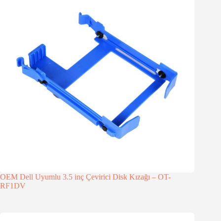
OEM Dell Uyumlu 3.5 inç Çevirici Disk Kızağı – OT-
RF1DV