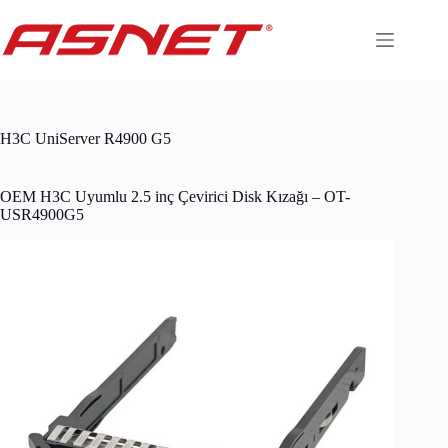
Skip
to
content
H3C UniServer R4900 G5
OEM H3C Uyumlu 2.5 inç Çevirici Disk Kızağı – OT-
USR4900G5