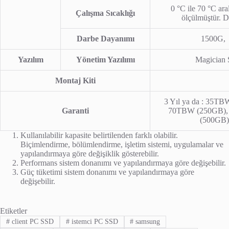
0 °C ile 70 °C ar
Çalışma Sıcaklığı
ölçülmüştür. D
Darbe Dayanımı
1500G, 0
Yazılım
Yönetim Yazılımı
Magician 
Montaj Kiti
3 Yıl ya da : 35TB
Garanti
70TBW (250GB)
(500GB)
Kullanılabilir kapasite belirtilenden farklı olabilir.
Biçimlendirme, bölümlendirme, işletim sistemi, uygulamalar ve
yapılandırmaya göre değişiklik gösterebilir.
Performans sistem donanımı ve yapılandırmaya göre değişebilir.
Güç tüketimi sistem donanımı ve yapılandırmaya göre
değişebilir.
Etiketler
#
client PC SSD
#
istemci PC SSD
#
samsung