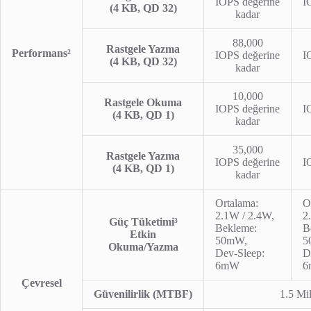
IOPS değerine
I
(4 KB, QD 32)
kadar
88,000
Rastgele Yazma
Performans²
IOPS değerine
I
(4 KB, QD 32)
kadar
10,000
Rastgele Okuma
IOPS değerine
I
(4 KB, QD 1)
kadar
35,000
Rastgele Yazma
IOPS değerine
I
(4 KB, QD 1)
kadar
Ortalama:
O
2.1W / 2.4W,
2
Güç Tüketimi³
Bekleme:
B
Etkin
50mW,
5
Okuma/Yazma
Dev-Sleep:
D
6mW
6
Çevresel
Güvenilirlik (MTBF)
1.5 Mi