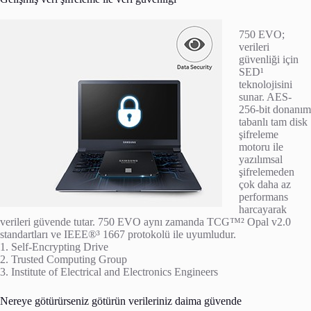
750 EVO;
verileri
güvenliği için
SED¹
teknolojisini
sunar. AES-
256-bit donanım
tabanlı tam disk
şifreleme
motoru ile
yazılımsal
şifrelemeden
çok daha az
performans
harcayarak
verileri güvende tutar. 750 EVO aynı zamanda TCG™² Opal v2.0
standartları ve IEEE®³ 1667 protokolü ile uyumludur.
1. Self-Encrypting Drive
2. Trusted Computing Group
3. Institute of Electrical and Electronics Engineers
Nereye götürürseniz götürün verileriniz daima güvende