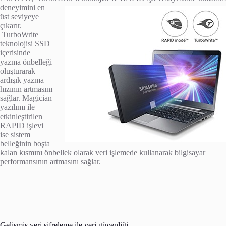
deneyimini en
üst seviyeye
çıkarır.
TurboWrite
teknolojisi SSD
içerisinde
yazma önbelleği
oluşturarak
ardışık yazma
hızının artmasını
sağlar. Magician
yazılımı ile
etkinleştirilen
RAPID işlevi
ise sistem
belleğinin boşta
kalan kısmını önbellek olarak veri işlemede kullanarak bilgisayar
performansının artmasını sağlar.
Gelişmiş veri şifreleme ile veri güvenliği