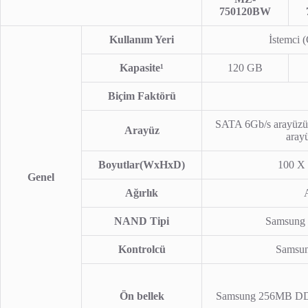
750120BW
Kullanım Yeri
İstemci (
Kapasite¹
120 GB
Biçim Faktörü
SATA 6Gb/s arayüzü
Arayüz
arayü
Boyutlar(WxHxD)
100 X 
Genel
Ağırlık
NAND Tipi
Samsung 
Kontrolcü
Samsun
Ön bellek
Samsung 256MB 