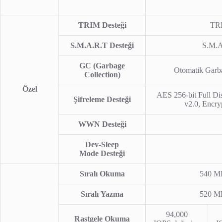
TRIM Desteği
TRI
S.M.A.R.T Desteği
S.M.A
GC (Garbage
Otomatik Garba
Collection)
Özel
AES 256-bit Full D
Şifreleme Desteği
v2.0, Encry
WWN Desteği
Dev-Sleep
Mode Desteği
Sıralı Okuma
540 MB
Sıralı Yazma
520 MB
94,000
Rastgele Okuma