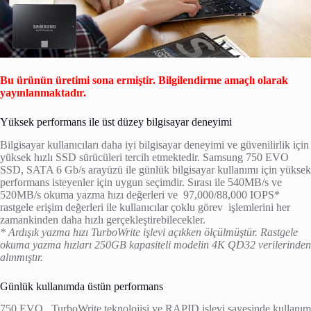
Bu ürünün üretimi sona ermiştir. Bilgilendirme amaçlı olarak
yayınlanmaktadır.
Yüksek performans ile üst düzey bilgisayar deneyimi
Bilgisayar kullanıcıları daha iyi bilgisayar deneyimi ve güvenilirlik için
yüksek hızlı SSD sürücüleri tercih etmektedir. Samsung 750 EVO
SSD, SATA 6 Gb/s arayüzü ile günlük bilgisayar kullanımı için yüksek
performans isteyenler için uygun seçimdir. Sırası ile 540MB/s ve
520MB/s okuma yazma hızı değerleri ve 97,000/88,000 IOPS*
rastgele erişim değerleri ile kullanıcılar çoklu görev işlemlerini her
zamankinden daha hızlı gerçekleştirebilecekler.
* Ardışık yazma hızı TurboWrite işlevi açıkken ölçülmüştür. Rastgele
okuma yazma hızları 250GB kapasiteli modelin 4K QD32 verilerinden
alınmıştır.
Günlük kullanımda üstün performans
750 EVO, TurboWrite teknolojisi ve
RAPID işlevi sayesinde kullanım