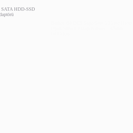
Optik Sürücü Kızağı Kutusu – 9.5mm
ODD için
No more posts to load