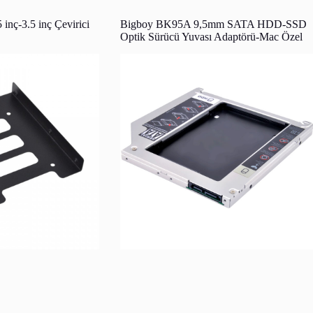
nç-3.5 inç Çevirici
Bigboy BK95A 9,5mm SATA HDD-SSD
Optik Sürücü Yuvası Adaptörü-Mac Özel
m SATA HDD-SSD
Bigboy BKDCS SuperSlim 5.25 inç Harici
daptörü