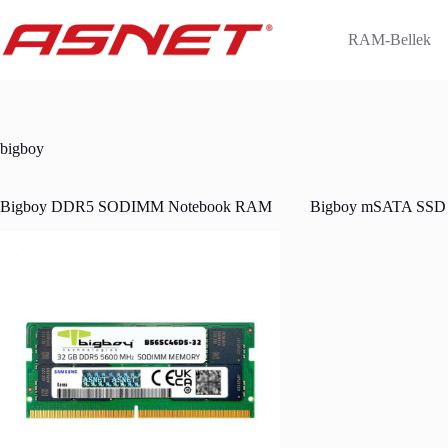
Skip
to
RAM-Bellek
content
bigboy
Bigboy DDR5 SODIMM Notebook RAM
Bigboy mSATA SSD 