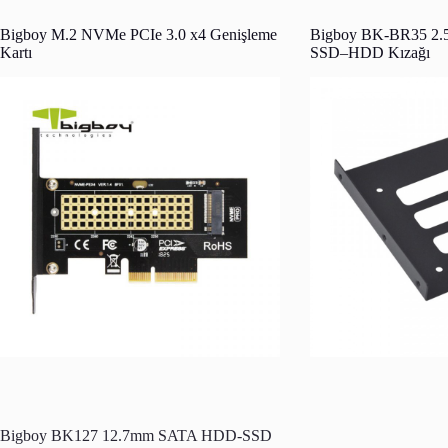
Bigboy M.2 NVMe PCIe 3.0 x4 Genişleme
Bigboy BK-BR35 2.5 i
Kartı
SSD–HDD Kızağı
Bigboy BK127 12.7mm SATA HDD-SSD
Bigboy BK95 9.5m
Optik Sürücü Yuva Adaptör Seti
Optik Sürücü Yuva A