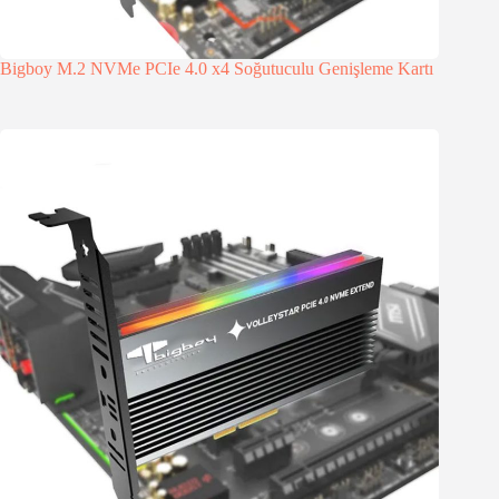
Bigboy M.2 NVMe PCIe 4.0 x4 Soğutuculu Genişleme Kartı