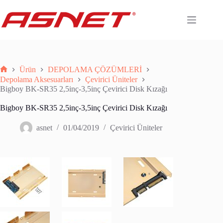
Skip
to
content
Ürün
DEPOLAMA ÇÖZÜMLERİ
Anasayfa
Depolama Aksesuarları
Çevirici Üniteler
Bigboy BK-SR35 2,5inç-3,5inç Çevirici Disk Kızağı
Bigboy BK-SR35 2,5inç-3,5inç Çevirici Disk Kızağı
asnet
01/04/2019
Çevirici Üniteler