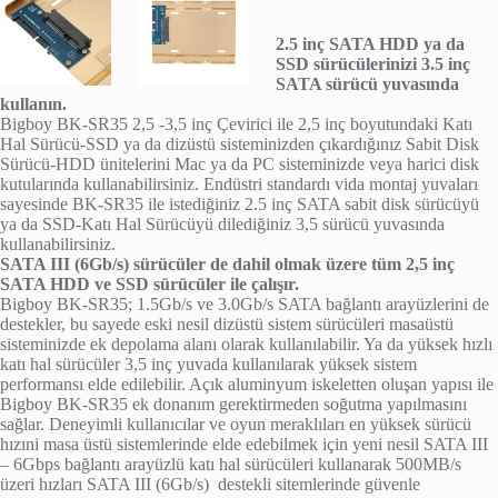
2.5 inç SATA HDD ya da
SSD sürücülerinizi 3.5 inç
SATA sürücü yuvasında
kullanın.
Bigboy BK-SR35 2,5 -3,5 inç Çevirici ile 2,5 inç boyutundaki Katı
Hal Sürücü-SSD ya da dizüstü sisteminizden çıkardığınız Sabit Disk
Sürücü-HDD ünitelerini Mac ya da PC sisteminizde veya harici disk
kutularında kullanabilirsiniz. Endüstri standardı vida montaj yuvaları
sayesinde BK-SR35 ile istediğiniz 2.5 inç SATA sabit disk sürücüyü
ya da SSD-Katı Hal Sürücüyü dilediğiniz 3,5 sürücü yuvasında
kullanabilirsiniz.
SATA III (6Gb/s) sürücüler de dahil olmak üzere tüm 2,5 inç
SATA HDD ve SSD sürücüler ile çalışır.
Bigboy BK-SR35; 1.5Gb/s ve 3.0Gb/s SATA bağlantı arayüzlerini de
destekler, bu sayede eski nesil dizüstü sistem sürücüleri masaüstü
sisteminizde ek depolama alanı olarak kullanılabilir. Ya da yüksek hızlı
katı hal sürücüler 3,5 inç yuvada kullanılarak yüksek sistem
performansı elde edilebilir. Açık aluminyum iskeletten oluşan yapısı ile
Bigboy BK-SR35 ek donanım gerektirmeden soğutma yapılmasını
sağlar. Deneyimli kullanıcılar ve oyun meraklıları en yüksek sürücü
hızıni masa üstü sistemlerinde elde edebilmek için yeni nesil SATA III
– 6Gbps bağlantı arayüzlü katı hal sürücüleri kullanarak 500MB/s
üzeri hızları SATA III (6Gb/s) destekli sitemlerinde güvenle