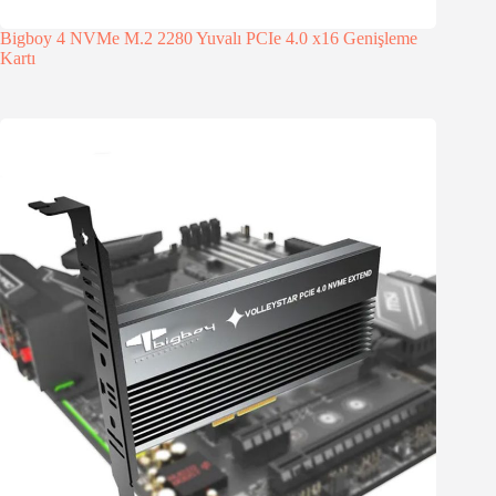
Bigboy 4 NVMe M.2 2280 Yuvalı PCIe 4.0 x16 Genişleme
Kartı