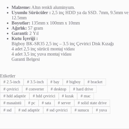
Malzeme:
Altın renkli aluminyum.
Uyumlu Sürücüler :
2,5 inç HDD ya da SSD. 7mm, 9.5mm ve
12.5mm
Boyutlar:
135mm x 100mm x 10mm
Ağırlık:
57 gram
Garanti:
2 Yıl
Kutu İçeriği :
Bigboy BK-SR35 2,5 inç – 3.5 inç Çevirici Disk Kızağı
4 adet 2,5 inç sürücü montaj vidası
4 adet 3,5 inç yuva montaj vidası
Garanti Belgesi
Etiketler
#
2.5-inch
#
3.5-inch
#
bay
#
bigboy
#
bracket
#
çevirici
#
converter
#
desktop
#
hard drive
#
hdd adaptör
#
hdd çevirici
#
kızak
#
mac
#
masaüstü
#
pc
#
sata
#
server
#
solid state drive
#
ssd
#
ssd adaptör
#
ssd çevirici
#
sunucu
#
yuva