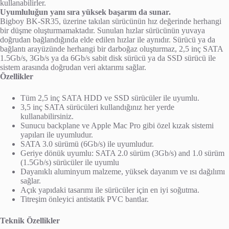
kullanabilirler.
Uyumluluğun yanı sıra yüksek başarım da sunar.
Bigboy BK-SR35, üzerine takılan sürücünün hız değerinde herhangi
bir düşme oluşturmamaktadır. Sunulan hızlar sürücünün yuvaya
doğrudan bağlandığında elde edilen hızlar ile aynıdır. Sürücü ya da
bağlantı arayüzünde herhangi bir darboğaz oluşturmaz, 2,5 inç SATA
1.5Gb/s, 3Gb/s ya da 6Gb/s sabit disk sürücü ya da SSD sürücü ile
sistem arasında doğrudan veri aktarımı sağlar.
Özellikler
Tüm 2,5 inç SATA HDD ve SSD sürücüler ile uyumlu.
3,5 inç SATA sürücüleri kullandığınız her yerde
kullanabilirsiniz.
Sunucu backplane ve Apple Mac Pro gibi özel kızak sistemi
yapıları ile uyumludur.
SATA 3.0 sürümü (6Gb/s) ile uyumludur.
Geriye dönük uyumlu: SATA 2.0 sürüm (3Gb/s) and 1.0 sürüm
(1.5Gb/s) sürücüler ile uyumlu
Dayanıklı aluminyum malzeme, yüksek dayanım ve ısı dağılımı
sağlar.
Açık yapıdaki tasarımı ile sürücüler için en iyi soğutma.
Titreşim önleyici antistatik PVC bantlar.
Teknik Özellikler