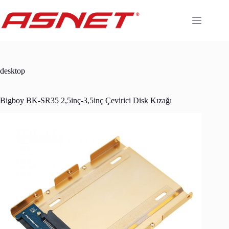
Skip
to
content
desktop
Bigboy BK-SR35 2,5inç-3,5inç Çevirici Disk Kızağı