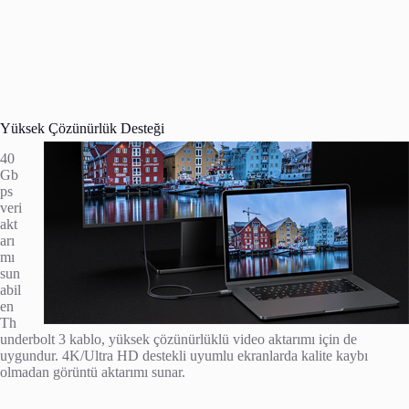
Yüksek Çözünürlük Desteği
40
Gb
ps
veri
akt
arı
mı
sun
abil
en
Th
underbolt 3 kablo, yüksek çözünürlüklü video aktarımı için de
uygundur. 4K/Ultra HD destekli uyumlu ekranlarda kalite kaybı
olmadan görüntü aktarımı sunar.