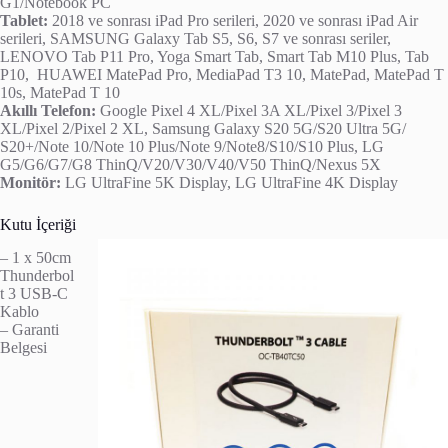
G1/Notebook PC
Tablet:
2018 ve sonrası iPad Pro serileri, 2020 ve sonrası iPad Air
serileri, SAMSUNG
Galaxy Tab
S5, S6, S7 ve sonrası seriler,
LENOVO Tab P11 Pro, Yoga Smart Tab, Smart Tab M10 Plus, Tab
P10, HUAWEI MatePad Pro, MediaPad T3 10, MatePad, MatePad T
10s, MatePad T 10
Akıllı Telefon:
Google Pixel 4 XL/Pixel 3A XL/Pixel 3/Pixel 3
XL/Pixel 2/Pixel 2 XL, Samsung Galaxy S20 5G/S20 Ultra 5G/
S20+/Note 10/Note 10 Plus/Note 9/Note8/S10/S10 Plus, LG
G5/G6/G7/G8 ThinQ/V20/V30/V40/V50 ThinQ/Nexus 5X
Monitör:
LG UltraFine 5K Display, LG UltraFine 4K Display
Kutu İçeriği
– 1 x 50cm
Thunderbol
t 3 USB-C
Kablo
– Garanti
Belgesi