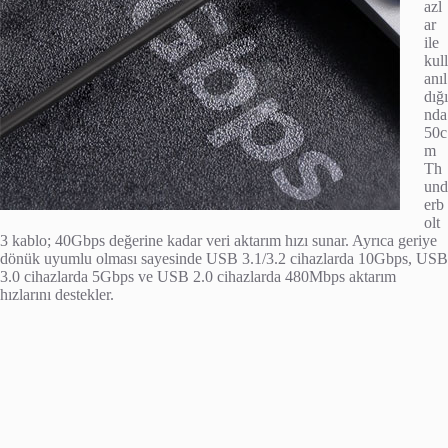
azl
ar
ile
kull
anıl
dığı
nda
50c
m
Th
und
erb
olt
3 kablo; 40Gbps değerine kadar veri aktarım hızı sunar. Ayrıca geriye
dönük uyumlu olması sayesinde USB 3.1/3.2 cihazlarda 10Gbps, USB
3.0 cihazlarda 5Gbps ve USB 2.0 cihazlarda 480Mbps aktarım
hızlarını destekler.