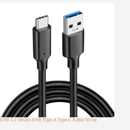
USB 3.2 10Gb/s USB Type-A Type-C Kablo 50 cm