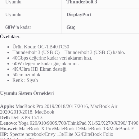
Uyumlu
Thunderbolt 3
Uyumlu
DisplayPort
60W
‘a kadar
Güç
Özellikler:
Ürün Kodu: OC-TB40TC50
Thunderbolt 3 (USB-C) – Thunderbolt 3 (USB-C) kablo.
40Gbps değerine kadar veri aktarım hızı.
60W değerine kadar güç aktarımı.
4K/Ultra HD Ekran desteği
50cm uzunluk
Renk : Siyah
Uyumlu Sistem Örnekleri
Apple:
MacBook Pro 2019/2018/2017/2016, MacBook Air
2020/2019/2018, MacBook
Dell:
Dell XPS 15/13
Lenovo:
Yoga 920/910/900S/700/ThinkPad X1/S2/X270/X390/ T490
Huawei:
MateBook X Pro/MateBook D/MateBook 13/MateBook E
HP:
Spectre notebook/Envy 13t/Elite X2/EliteBook Folio