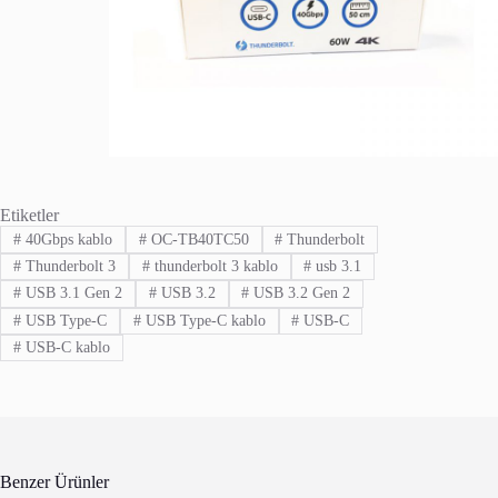
Etiketler
#
40Gbps kablo
#
OC-TB40TC50
#
Thunderbolt
#
Thunderbolt 3
#
thunderbolt 3 kablo
#
usb 3.1
#
USB 3.1 Gen 2
#
USB 3.2
#
USB 3.2 Gen 2
#
USB Type-C
#
USB Type-C kablo
#
USB-C
#
USB-C kablo
Benzer Ürünler